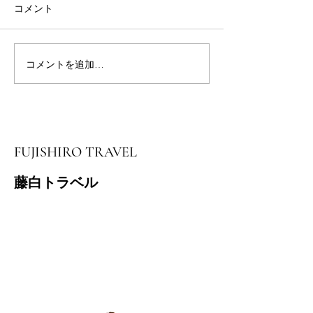
コメント
友ヶ島スタンプラリー
コメントを追加…
６月７日雨の
鶴の谷
FUJISHIRO TRAVEL
藤白トラベル
​和歌山県知事登録
旅行業 地域ー332号
担当 池田
電話番号
090-2167-0407
営業時間 10時～17時 土日祝日を除
く