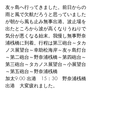
友ヶ島へ行ってきました。前日からの
雨と風で欠航だろうと思っていました
が朝から風も止み無事出港。波止場を
出たところから波が高くなりうねりで
気分が悪くなる始末。我慢し無事野奈
浦桟橋に到着。行程は第三砲台～タカ
ノス展望台～幸助松海岸～友ヶ島灯台
～第二砲台～野奈浦桟橋～第四砲台～
第三砲台～タカノス展望台～小展望台
～第五砲台～野奈浦桟橋
加太9:00 出港　15：30　野奈浦桟橋
出港　大変疲れました。