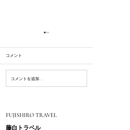
コメント
友ヶ島スタンプ
コメントを追加…
７月３０日 伏拝～本宮
大社ツアー開催
FUJISHIRO TRAVEL
藤白トラベル