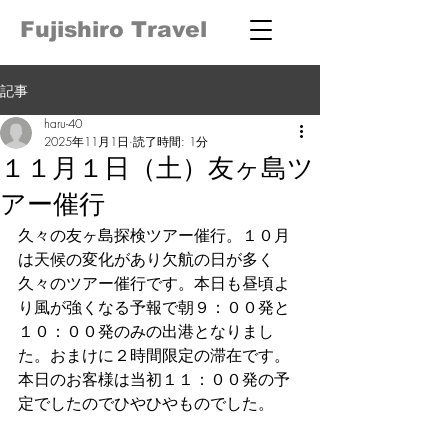
Fujishiro Travel
記事
haru-40
2025年11月1日
読了時間: 1分
１１月１日（土）友ヶ島ツ
アー催行
久々の友ヶ島探検ツアー催行。１０月
は天候の変化があり欠航の日が多く
久々のツアー催行です。本日も昼頃よ
り風が強くなる予報で朝９：００発と
１０：００発のみの出港となりまし
た。おまけに２時間限定の滞在です。
本日のお客様は当初１１：００発の予
定でしたのでひやひやものでした。