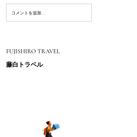
友ヶ島スタンプ
コメントを追加…
７月３０日 伏拝～本宮
大社ツアー開催
FUJISHIRO TRAVEL
藤白トラベル
​和歌山県知事登録
旅行業 地域ー332号
担当 池田
電話番号
090-2167-0407
営業時間 10時～17時 土日祝日を除
く