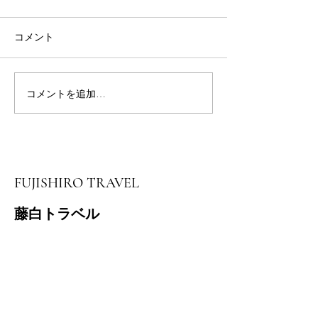
コメント
友ヶ島スタンプ
コメントを追加…
７月３０日 伏拝～本宮
大社ツアー開催
FUJISHIRO TRAVEL
藤白トラベル
​和歌山県知事登録
旅行業 地域ー332号
担当 池田
電話番号
090-2167-0407
営業時間 10時～17時 土日祝日を除
く