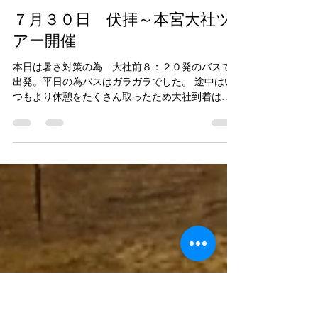
haru-40
7月30日
読了時間: 1分
７月３０日 伏拝～本宮大社ツ
アー開催
本日は暑さ対策の為 大社前８：２０発のバスで
出発。平日の為バスはガラガラでした。 途中はい
つもより休憩をたくさん取ったため大社到着は１
０：４０の到着でした。 いつもより早い出発とし
ましたが、やはり暑かったです。 この時期の熊野
古道ウォークの暑さ対策は万全に ウォーク後の締
めの かき氷 は癒しですね。 本宮大社参道 本宮
大社 鳥居 大斎原