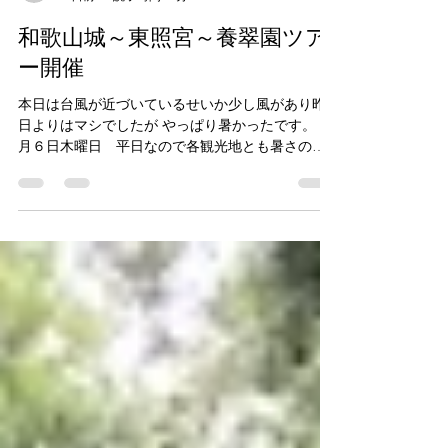
haru-40
3 日前
読了時間: 1分
和歌山城～東照宮～養翠園ツア
ー開催
本日は台風が近づいているせいか少し風があり昨
日よりはマシでしたが やっぱり暑かったです。 ８
月６日木曜日 平日なので各観光地とも暑さのせ
いもありお客様は まばらでしたね。 紀州東照宮は
海に近いので風が心地よいです。 養翠園入口 江
戸期の長屋門です 養翠亭内部です 約２００年ぐ
らい前の御座の間です